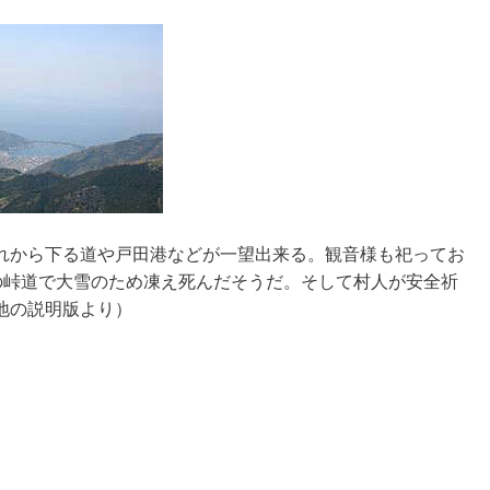
。
れから下る道や戸田港などが一望出来る。観音様も祀ってお
の峠道で大雪のため凍え死んだそうだ。そして村人が安全祈
地の説明版より）