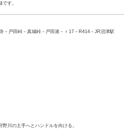
録です。
－戸田峠－真城峠－戸田港－ｒ17－R414－JR沼津駅
狩野川の土手へとハンドルを向ける。