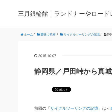
三月銀輪館｜ランドナーやロード
ホーム
/
趣味に乾杯!
/
サイクルツーリングの記憶
/
静
2015.10.07
静岡県／戸田峠から真
前回の「
サイクルツーリングの記憶
」は＜