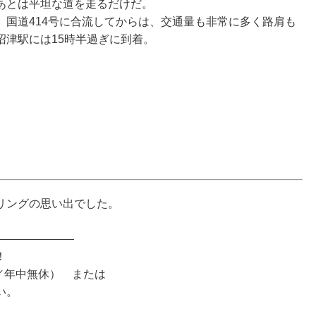
あとは平坦な道を走るだけだ。
。国道414号に合流してからは、交通量も非常に多く路肩も
沼津駅には15時半過ぎに到着。
リングの思い出でした。
———————
！
20時／年中無休） または
い。