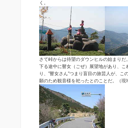
く。
さて峠からは待望のダウンヒルの始まりだ
下る途中に瞽女（ごぜ）展望地があり、こ
り、”瞽女さん”つまり盲目の旅芸人が、こ
願のため観音様を祀ったとのことだ。（現