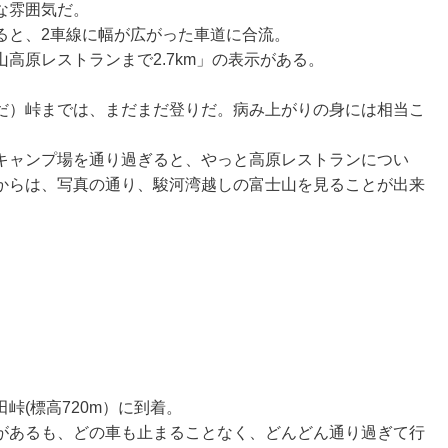
な雰囲気だ。
ると、2車線に幅が広がった車道に合流。
高原レストランまで2.7km」の表示がある。
だ）峠までは、まだまだ登りだ。病み上がりの身には相当こ
キャンプ場を通り過ぎると、やっと高原レストランについ
からは、写真の通り、駿河湾越しの富士山を見ることが出来
峠(標高720m）に到着。
があるも、どの車も止まることなく、どんどん通り過ぎて行