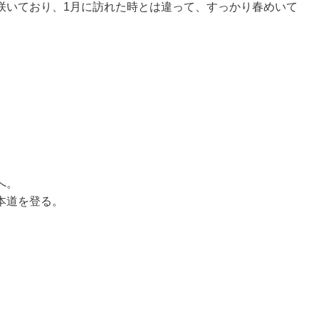
咲いており、1月に訪れた時とは違って、すっかり春めいて
へ。
本道を登る。