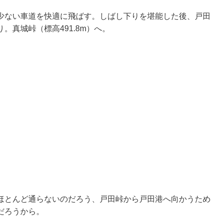
少ない車道を快適に飛ばす。しばし下りを堪能した後、戸田
真城峠（標高491.8m）へ。
ほとんど通らないのだろう、戸田峠から戸田港へ向かうため
だろうから。