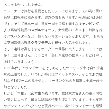
っしゃるかもしれません。
ランドナーは旅行を前提としたモデルになります。その為に重い
荷物は自転車に積みます。突然の雨もありますから泥除けは必須
です。そして日本一周、世界一周を目指す頑丈な
キャンピング
、
より高速巡航用の
スポルティーフ
、女性用の
ミキスト
、峠路を行
く
パスハンター
など、様々なバリエーションがあります。 もちろ
ん英国流儀の残る
クラブモデル
も根強い人気を保ちます。
そして趣味が高じますとオーダーの世界に突入します。ここでは
多くは語りません。ようこそ「美しき魔物の世界へ」とだけ申し
上げておきましょう。
1980年代までランドナーをはじめとしたツーリング車は自転車趣
味の王道でした。いつしか時代はフィットネスへ、そしてあの猛
烈なMTBブームの嵐を受け、ツーリング系の自転車は全滅一歩手
前となりました。
しかし「本物」は必ず生き残ります。愛好家の皆さんの絶え間な
い努力によって、最近は雑誌の特集も復活しています。手元変速
やビンディングペダルなど現行パーツに基づくランドナーも頑張