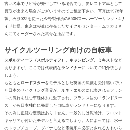
古い名車でサビ等が発生している場合でも、要レストア車として
買取が出来る場合がございますのでご相談下さい。写真は1978年
製、石渡022を使った今野製作所の650Bスーパーツーリング・4サ
イド仕様。東京は杉並に存在したサイクルセンター・ムラカミさ
んにてオーダーされた武骨な逸品です。
サイクルツーリング向けの自転車
スポルティーフ（スポルティフ）、キャンピング、ミキスト
など
ありますが、ここでは代表的な
ランドナー
についてご紹介致しま
しょう。
もともと
ロードスター
をモデルとした英国の流儀を受け継いでい
た日本のサイクリング業界が、ルネ・エルスに代表されるフラン
スの流れを組む車種体系に魅了され、フランス語の「ランドヌー
ズ」から日本独自に発展した自転車がランドナーになります。
その為に正確な定義はありません。一般的には泥除け、フロント
キャリアが付いたモデルと言えるでしょう。人によっては、水平
のトップチューブ、ダイナモなど電装系を必須とされる方もいら